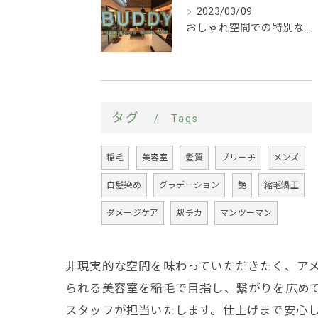
2023/03/09
おしゃれ空間での特別な時間を｜稲毛にある美容室
タグ
Tags
稲毛
美容室
髪質
ブリーチ
メンズ
白髪染め
グラデーション
艶
縮毛矯正
ダメージケア
駅チカ
マンツーマン
非現実的な空間を味わっていただきたく、ア
られる美容室を稲毛で目指し、繋がりを広め
スタッフが担当いたします。仕上げまで安心