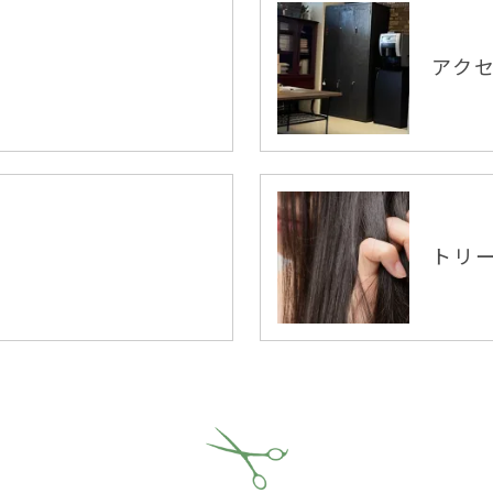
アク
トリ